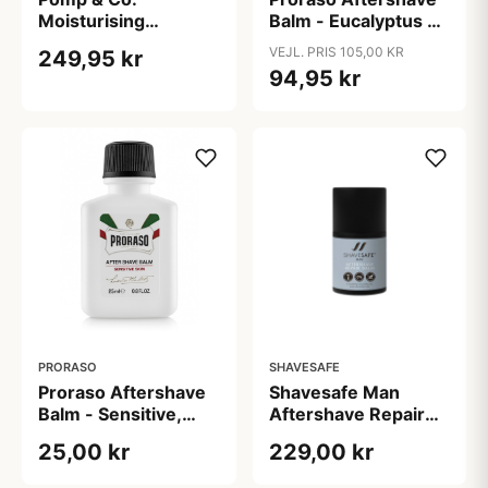
Moisturising
Balm - Eucalyptus Oil
Aftershave Balm
og Menthol (100 ml)
VEJL. PRIS 105,00 KR
249,95 kr
Normal (100 ml)
94,95 kr
PRORASO
SHAVESAFE
Proraso Aftershave
Shavesafe Man
Balm - Sensitive,
Aftershave Repair
Grøn Te & Havre,
Balm (50 ml)
25,00 kr
229,00 kr
Rejsestørrelse (25
ml)