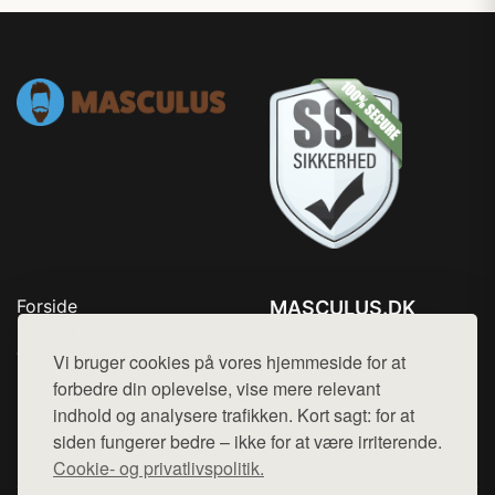
Forside
MASCULUS.DK
Produkter
Tlf. 78768672
Top Rabatter
Vi bruger cookies på vores hjemmeside for at
Mail:
hej@want.dk
Kontakt
forbedre din oplevelse, vise mere relevant
indhold og analysere trafikken. Kort sagt: for at
Cookie- og privatlivspolitik
siden fungerer bedre – ikke for at være irriterende.
Cookie- og privatlivspolitik.