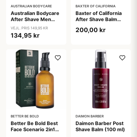
AUSTRALIAN BODYCARE
BAXTER OF CALIFORNIA
Australian Bodycare
Baxter of California
After Shave Men
After Shave Balm
(200 ml)
(120 ml)
VEJL. PRIS 149,95 KR
200,00 kr
134,95 kr
BETTER BE BOLD
DAIMON BARBER
Better Be Bold Best
Daimon Barber Post
Face Scenario 2in1
Shave Balm (100 ml)
Aftershave Balm &