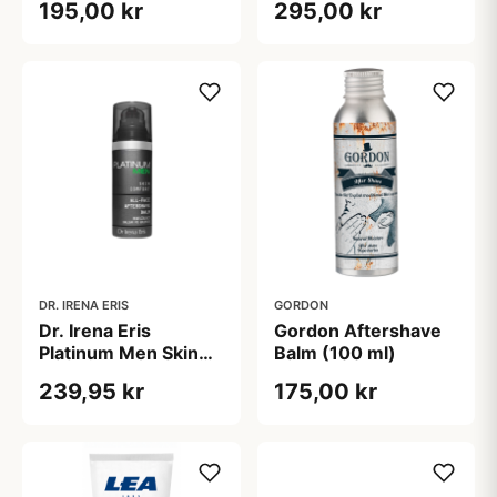
195,00 kr
295,00 kr
Face Cream (50 ml)
DR. IRENA ERIS
GORDON
Dr. Irena Eris
Gordon Aftershave
Platinum Men Skin
Balm (100 ml)
Comfort All-Face
239,95 kr
175,00 kr
Aftershave Balm (50
ml)