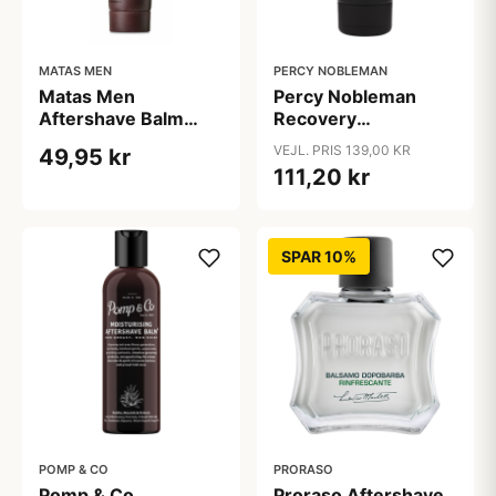
MATAS MEN
PERCY NOBLEMAN
Matas Men
Percy Nobleman
Aftershave Balm
Recovery
Normal Hud (50 ml)
Aftershave Balm
VEJL. PRIS 139,00 KR
49,95 kr
(100 ml)
111,20 kr
SPAR 10%
POMP & CO
PRORASO
Pomp & Co.
Proraso Aftershave