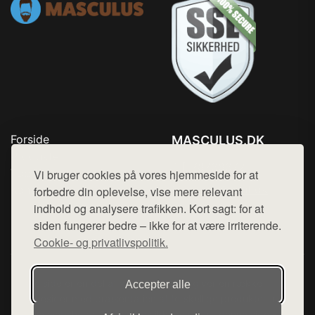
Forside
MASCULUS.DK
Produkter
Tlf. 78768672
Top Rabatter
Vi bruger cookies på vores hjemmeside for at
Mail:
hej@want.dk
Kontakt
forbedre din oplevelse, vise mere relevant
indhold og analysere trafikken. Kort sagt: for at
Cookie- og privatlivspolitik
siden fungerer bedre – ikke for at være irriterende.
Cookie- og privatlivspolitik.
Denne side er en del af want.dk, der udgiver en række
Accepter alle
hjemmesider med præsentation af forskellige produkter fra
diverse webshops. Der sælges ikke varer fra denne side - vi