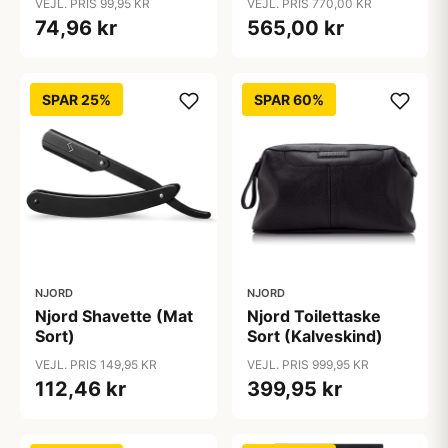
VEJL. PRIS 99,95 KR
VEJL. PRIS 770,00 KR
74,96 kr
565,00 kr
SPAR 25%
SPAR 60%
NJORD
NJORD
Njord Shavette (Mat
Njord Toilettaske
Sort)
Sort (Kalveskind)
VEJL. PRIS 149,95 KR
VEJL. PRIS 999,95 KR
112,46 kr
399,95 kr