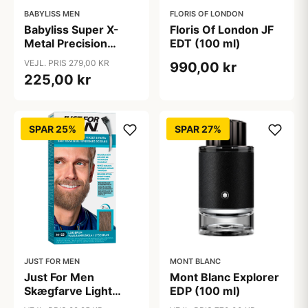
BABYLISS MEN
FLORIS OF LONDON
Babyliss Super X-
Floris Of London JF
Metal Precision
EDT (100 ml)
Trimmer Chrome
VEJL. PRIS 279,00 KR
990,00 kr
E116E
225,00 kr
SPAR 25%
SPAR 27%
JUST FOR MEN
MONT BLANC
Just For Men
Mont Blanc Explorer
Skægfarve Light
EDP (100 ml)
Brown (1 stk)