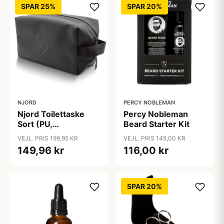
SPAR 25%
SPAR 20%
NJORD
PERCY NOBLEMAN
Njord Toilettaske
Percy Nobleman
Sort (PU,
Beard Starter Kit
vandafvisende)
VEJL. PRIS 199,95 KR
VEJL. PRIS 145,00 KR
149,96 kr
116,00 kr
SPAR 20%