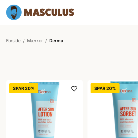
Forside
/
Mærker
/
Derma
SPAR 20%
SPAR 20%