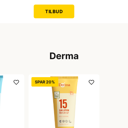
TILBUD
Derma
SPAR 20%