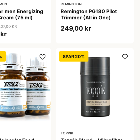
 MEN
REMINGTON
or men Energizing
Remington PG180 Pilot
Cream (75 ml)
Trimmer (All in One)
207,00 KR
249,00 kr
 kr
%
SPAR 20%
TOPPIK