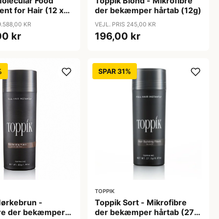
olecular Food
Toppik Blond - Mikrofibre
nt for Hair (12 x
der bekæmper hårtab (12g)
9.588,00 KR
VEJL. PRIS 245,00 KR
00 kr
196,00 kr
%
SPAR 31%
TOPPIK
Mørkebrun -
Toppik Sort - Mikrofibre
bre der bekæmper
der bekæmper hårtab (27,5