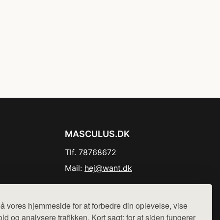
MASCULUS.DK
Tlf. 78768672
Mail:
hej@want.dk
Cookie- og privatlivspolitik
å vores hjemmeside for at forbedre din oplevelse, vise
ld og analysere trafikken. Kort sagt: for at siden fungerer