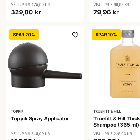
g)
VEJL. PRIS 475,00 KR
VEJL. PRIS 99,95 KR
329,00 kr
79,96 kr
SPAR 20%
SPAR 10%
TOPPIK
TRUEFITT & HILL
Toppik Spray Applicator
Truefitt & Hill Thic
Shampoo (365 ml)
VEJL. PRIS 245,00 KR
VEJL. PRIS 225,00 KR