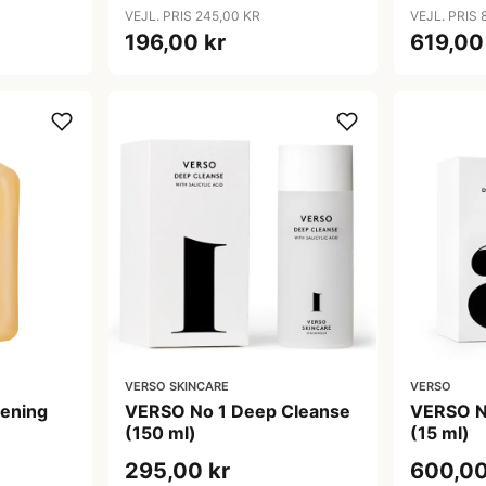
hårtab (
VEJL. PRIS 245,00 KR
VEJL. PRIS 
196,00 kr
619,00
VERSO SKINCARE
VERSO
kening
VERSO No 1 Deep Cleanse
VERSO No
(150 ml)
(15 ml)
295,00 kr
600,00