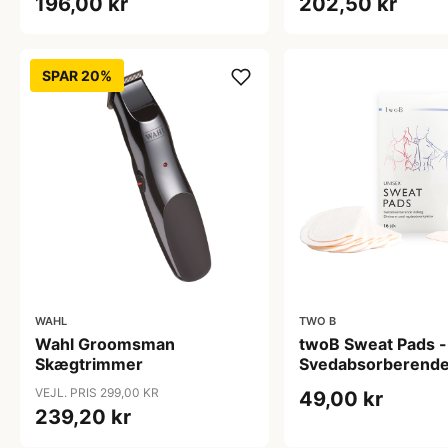
196,00 kr
202,50 kr
SPAR 20%
WAHL
TWO B
Wahl Groomsman
twoB Sweat Pads -
Skægtrimmer
Svedabsorberende
(16 stk)
VEJL. PRIS 299,00 KR
49,00 kr
239,20 kr