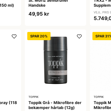
St. Moriz Selvbruner
TRX2 - M
150 ml)
Handske
Suppleme
50 g)
VEJL. PRIS 
49,95 kr
5.749,
SPAR 20%
SPAR 31
TOPPIK
TOPPIK
pray (118
Toppik Grå - Mikrofibre der
Toppik 
bekæmper hårtab (12g)
Mikrofi