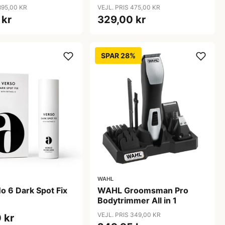
55 g)
g)
895,00 KR
VEJL. PRIS 475,00 KR
 kr
329,00 kr
SPAR 28%
WAHL
 6 Dark Spot Fix
WAHL Groomsman Pro
Bodytrimmer All in 1
VEJL. PRIS 349,00 KR
 kr