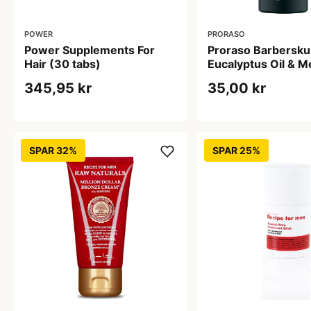
POWER
PRORASO
Power Supplements For
Proraso Barbersku
Hair (30 tabs)
Eucalyptus Oil & M
(50 ml)
345,95 kr
35,00 kr
SPAR 32%
SPAR 25%