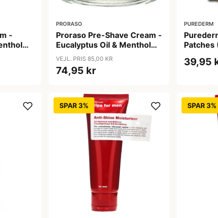
PRORASO
PUREDERM
m -
Proraso Pre-Shave Cream -
Purederm
enthol
Eucalyptus Oil & Menthol
Patches 
(100 ml)
VEJL. PRIS 85,00 KR
39,95 
74,95 kr
SPAR 3%
SPAR 3%