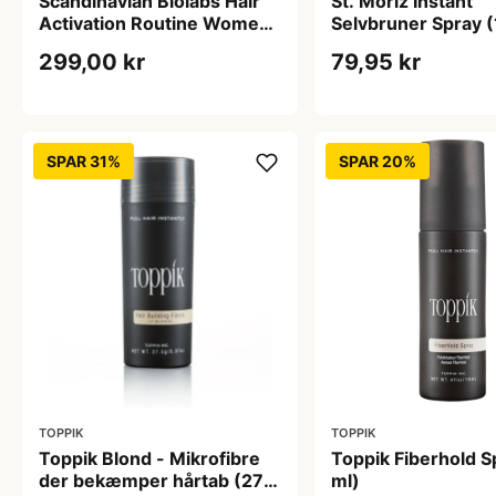
Scandinavian Biolabs Hair
St. Moriz Instant
Activation Routine Women
Selvbruner Spray (
(3 x 100 ml)
299,00 kr
79,95 kr
SPAR 31%
SPAR 20%
TOPPIK
TOPPIK
Toppik Blond - Mikrofibre
Toppik Fiberhold S
der bekæmper hårtab (27,5
ml)