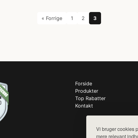
« Forrige
1
2
3
Forside
Produkter
Top Rabatter
Kontakt
Vi bruger cookies p
mere relevant indho