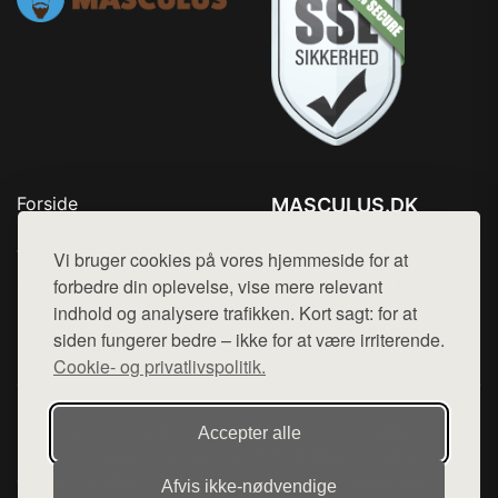
Forside
MASCULUS.DK
Produkter
Tlf. 78768672
Top Rabatter
Vi bruger cookies på vores hjemmeside for at
Mail:
hej@want.dk
Kontakt
forbedre din oplevelse, vise mere relevant
indhold og analysere trafikken. Kort sagt: for at
Cookie- og privatlivspolitik
siden fungerer bedre – ikke for at være irriterende.
Cookie- og privatlivspolitik.
Denne side er en del af want.dk, der udgiver en række
Accepter alle
hjemmesider med præsentation af forskellige produkter fra
diverse webshops. Der sælges ikke varer fra denne side - vi
Afvis ikke‑nødvendige