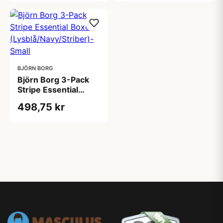
BJÖRN BORG
Björn Borg 3-Pack
Stripe Essential
Boxers
498,75 kr
(Lysblå/Navy/Striber)-
Small