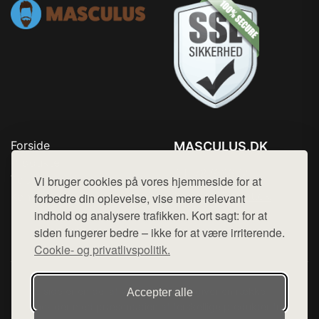
Forside
MASCULUS.DK
Produkter
Tlf. 78768672
Top Rabatter
Vi bruger cookies på vores hjemmeside for at
Mail:
hej@want.dk
Kontakt
forbedre din oplevelse, vise mere relevant
indhold og analysere trafikken. Kort sagt: for at
Cookie- og privatlivspolitik
siden fungerer bedre – ikke for at være irriterende.
Cookie- og privatlivspolitik.
Denne side er en del af want.dk, der udgiver en række
Accepter alle
hjemmesider med præsentation af forskellige produkter fra