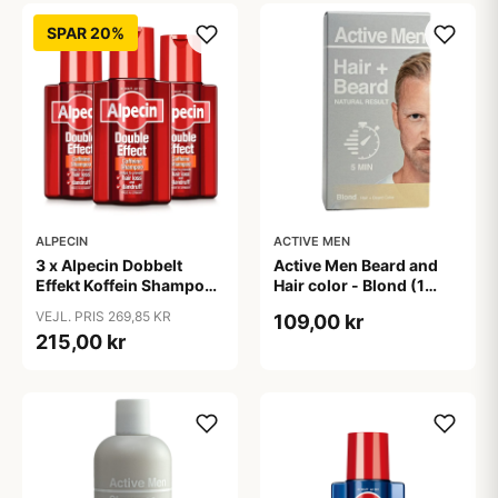
SPAR 20%
ALPECIN
ACTIVE MEN
3 x Alpecin Dobbelt
Active Men Beard and
Effekt Koffein Shampoo
Hair color - Blond (1
- Mod Hårtab (200 ml)
sæt)
VEJL. PRIS 269,85 KR
109,00 kr
215,00 kr