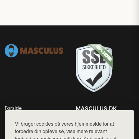
Forside
MASCULUS.DK
Produkter
Tlf. 78768672
Top Rabatter
Vi bruger cookies på vores hjemmeside for at
Mail:
hej@want.dk
Kontakt
forbedre din oplevelse, vise mere relevant
indhold og analysere trafikken. Kort sagt: for at