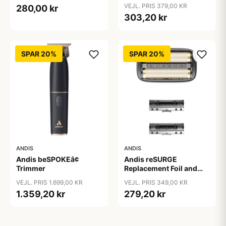
stk)
VEJL. PRIS 379,00 KR
280,00 kr
303,20 kr
SPAR 20%
SPAR 20%
ANDIS
ANDIS
Andis beSPOKEâ¢
Andis reSURGE
Trimmer
Replacement Foil and
Cutters
VEJL. PRIS 1.699,00 KR
VEJL. PRIS 349,00 KR
1.359,20 kr
279,20 kr