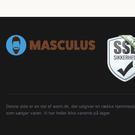
Denne side er en del af want.dk, der udgiver en række hjemmeside
som sælger varen. Vi har heller ikke varerne på lager.