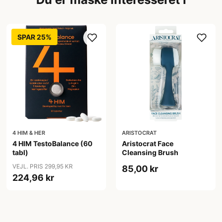
SPAR 25%
4 HIM & HER
ARISTOCRAT
4 HIM TestoBalance (60
Aristocrat Face
tabl)
Cleansing Brush
VEJL. PRIS 299,95 KR
85,00 kr
224,96 kr