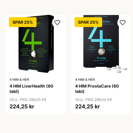
SPAR 25%
SPAR 25%
4 HIM & HER
4 HIM & HER
4 HIM LiverHealth (60
4 HIM ProstaCare (60
tabl)
tabl)
VEJL. PRIS 299,00 KR
VEJL. PRIS 299,00 KR
224,25 kr
224,25 kr