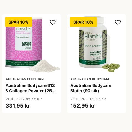
SPAR 10%
SPAR 10%
AUSTRALIAN BODYCARE
AUSTRALIAN BODYCARE
Australian Bodycare B12
Australian Bodycare
& Collagen Powder (250
Biotin (90 stk)
g)
VEJL. PRIS 369,95 KR
VEJL. PRIS 169,95 KR
331,95 kr
152,95 kr