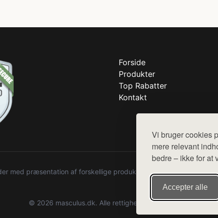
Forside
Produkter
Top Rabatter
Kontakt
Vi bruger cookies p
mere relevant indho
bedre – ikke for at 
r med præsentation af forskellige produkter fra diverse webshops. De
Accepter alle
© 2026 masculus.dk. Alle rettigheder forbeholdes.