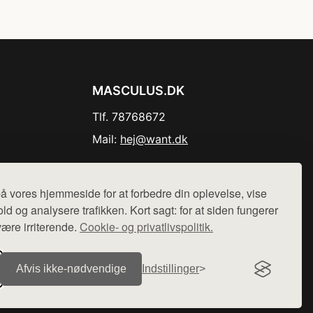
MASCULUS.DK
Tlf. 78768672
Mail:
hej@want.dk
Cookie- og privatlivspolitik
å vores hjemmeside for at forbedre din oplevelse, vise
ld og analysere trafikken. Kort sagt: for at siden fungerer
være irriterende.
Cookie- og privatlivspolitik.
r sælges ikke varer fra denne side - vi henviser til de shops,
Afvis ikke‑nødvendige
Indstillinger