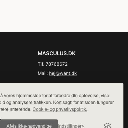
MASCULUS.DK
Tlf. 78768672
Mail:
hej@want.dk
Cookie- og privatlivspolitik
å vores hjemmeside for at forbedre din oplevelse, vise
ld og analysere trafikken. Kort sagt: for at siden fungerer
være irriterende.
Cookie- og privatlivspolitik.
r sælges ikke varer fra denne side - vi henviser til de shops,
Afvis ikke‑nødvendige
Indstillinger