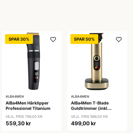
SPAR 30%
SPAR 50%
ALBA4MEN
ALBA4MEN
AlBa4Men Hårklipper
AlBa4Men T-Blade
Professionel Titanium
Guldtrimmer (inkl.
Ladestander)
VEJL. PRIS 799,00 KR
VEJL. PRIS 999,00 KR
559,30 kr
499,00 kr