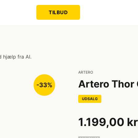
TILBUD
 hjælp fra AI.
ARTERO
Artero Thor 
-33%
UDSALG
1.199,00 kr