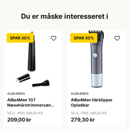
Du er måske interesseret i
SPAR 30%
SPAR 30%
ALBA4MEN
ALBA4MEN
AlBa4Men 107
AlBa4Men Hårklipper
Næsehårstrimmersæt
Opladbar
Opladbar
VEJL. PRIS 299,00 KR
VEJL. PRIS 399,00 KR
209,00 kr
279,30 kr