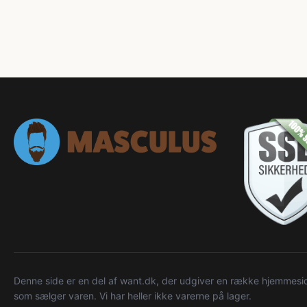
Denne side er en del af want.dk, der udgiver en række hjemmeside
som sælger varen. Vi har heller ikke varerne på lager.