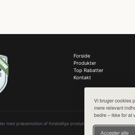
Forside
Produkter
Top Rabatter
Kontakt
Vi bruger cookies p
mere relevant indho
bedre – ikke for at 
r med præsentation af forskellige produkter fra diverse webshops. De
Accepter alle