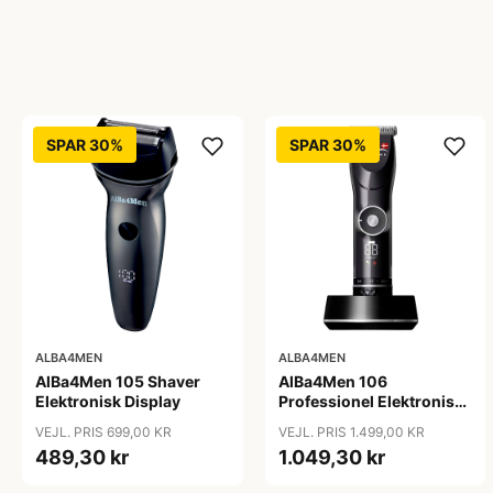
SPAR 30%
SPAR 30%
ALBA4MEN
ALBA4MEN
AlBa4Men 105 Shaver
AlBa4Men 106
Elektronisk Display
Professionel Elektronisk
Hårklipper
VEJL. PRIS 699,00 KR
VEJL. PRIS 1.499,00 KR
489,30 kr
1.049,30 kr