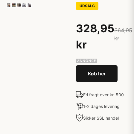
UDSALG
328,95
364,95
kr
kr
Køb her
Fri fragt over kr. 500
1-2 dages levering
Sikker SSL handel