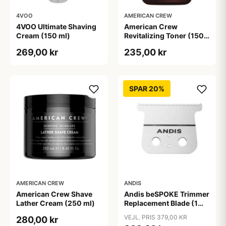
4VOO
AMERICAN CREW
4VOO Ultimate Shaving
American Crew
Cream (150 ml)
Revitalizing Toner (150
ml)
269,00 kr
235,00 kr
SPAR 20%
AMERICAN CREW
ANDIS
American Crew Shave
Andis beSPOKE Trimmer
Lather Cream (250 ml)
Replacement Blade (1
stk)
VEJL. PRIS 379,00 KR
280,00 kr