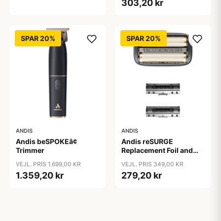
303,20 kr
SPAR 20%
SPAR 20%
ANDIS
ANDIS
Andis beSPOKEâ¢
Andis reSURGE
Trimmer
Replacement Foil and
Cutters
VEJL. PRIS 1.699,00 KR
VEJL. PRIS 349,00 KR
1.359,20 kr
279,20 kr