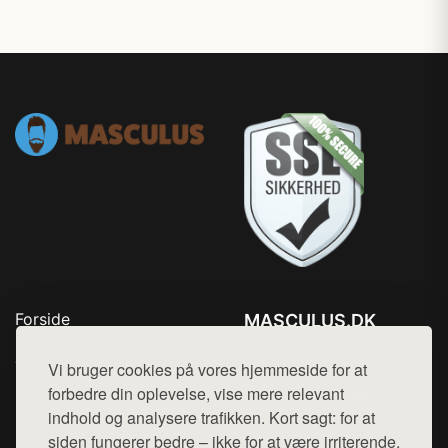
Forside
MASCULUS.DK
Produkter
Tlf. 78768672
Top Rabatter
Vi bruger cookies på vores hjemmeside for at
Mail:
hej@want.dk
Kontakt
forbedre din oplevelse, vise mere relevant
indhold og analysere trafikken. Kort sagt: for at
Cookie- og privatlivspolitik
siden fungerer bedre – ikke for at være irriterende.