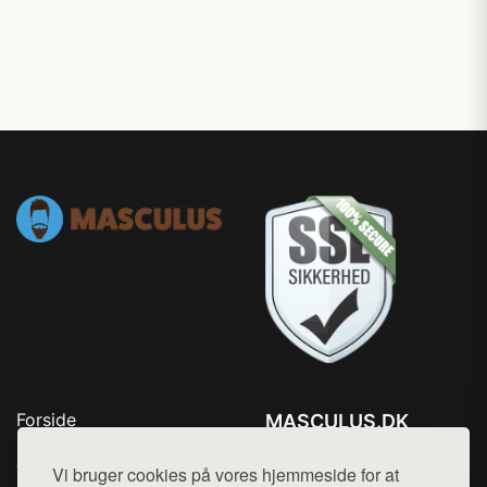
Forside
MASCULUS.DK
Produkter
Tlf. 78768672
Top Rabatter
Vi bruger cookies på vores hjemmeside for at