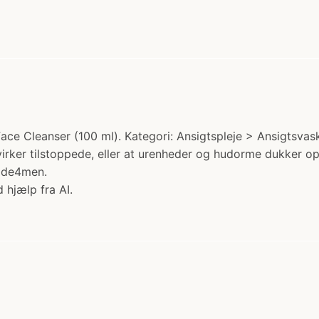
ace Cleanser (100 ml). Kategori: Ansigtspleje > Ansigtsvas
e virker tilstoppede, eller at urenheder og hudorme dukker o
Made4men.
 hjælp fra AI.