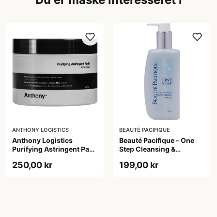
ANTHONY LOGISTICS
BEAUTÉ PACIFIQUE
Anthony Logistics
Beauté Pacifique - One
Purifying Astringent Pads
Step Cleansing &
(60 stk)
Moisturizing Water (200
250,00 kr
199,00 kr
ml)