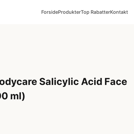
Forside
Produkter
Top Rabatter
Kontakt
odycare Salicylic Acid Face
00 ml)