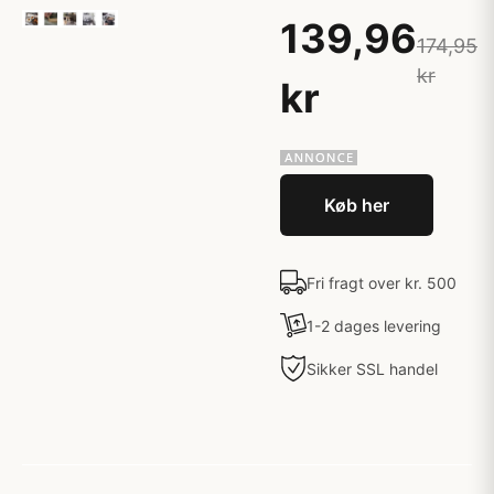
139,96
174,95
kr
kr
Køb her
Fri fragt over kr. 500
1-2 dages levering
Sikker SSL handel