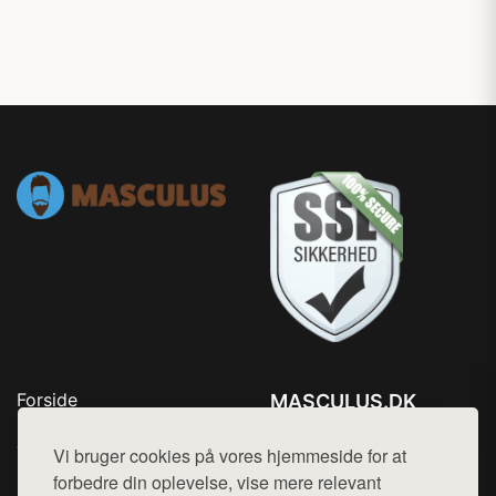
Forside
MASCULUS.DK
Produkter
Tlf. 78768672
Top Rabatter
Vi bruger cookies på vores hjemmeside for at
Mail:
hej@want.dk
Kontakt
forbedre din oplevelse, vise mere relevant