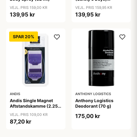
Antiperspirant
VEJL. PRIS 159,00 KR
VEJL. PRIS 159,95 KR
139,95 kr
139,95 kr
SPAR 20%
ANDIS
ANTHONY LOGISTICS
Andis Single Magnet
Anthony Logistics
Aftstandskamme (2.25
Deodorant (70 g)
mm & 4.5 mm)
VEJL. PRIS 109,00 KR
175,00 kr
87,20 kr