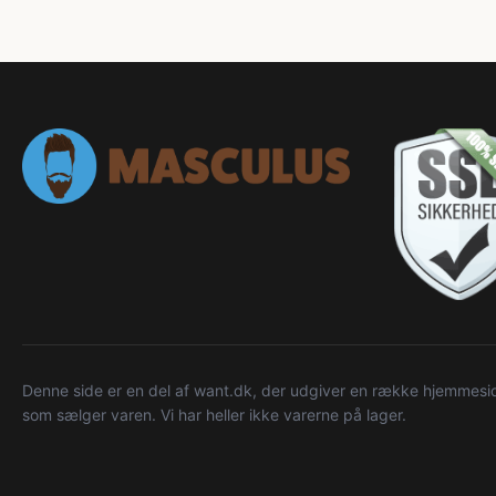
Denne side er en del af want.dk, der udgiver en række hjemmeside
som sælger varen. Vi har heller ikke varerne på lager.