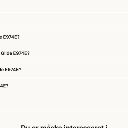
de E974E?
r Glide E974E?
ide E974E?
74E?
Du er måske interesseret i