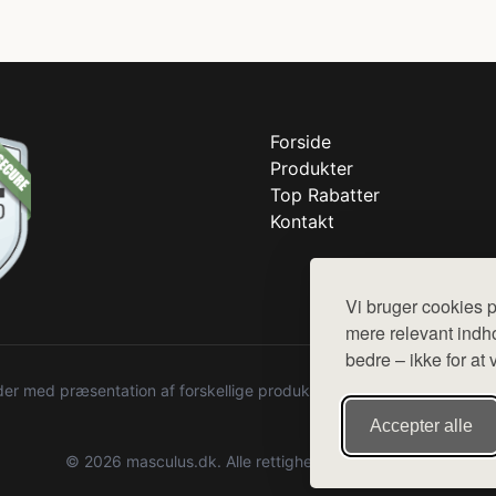
Forside
Produkter
Top Rabatter
Kontakt
Vi bruger cookies p
mere relevant indho
bedre – ikke for at 
r med præsentation af forskellige produkter fra diverse webshops. De
Accepter alle
© 2026 masculus.dk. Alle rettigheder forbeholdes.