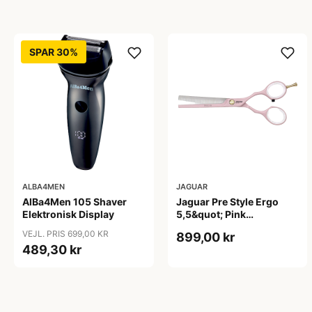
SPAR 30%
ALBA4MEN
JAGUAR
AlBa4Men 105 Shaver
Jaguar Pre Style Ergo
Elektronisk Display
5,5&quot; Pink
Udtyndersaks
VEJL. PRIS 699,00 KR
899,00 kr
489,30 kr