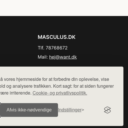
MASCULUS.DK
Tlf. 78768672
Mail:
hej@want.dk
Cookie- og privatlivspolitik
å vores hjemmeside for at forbedre din oplevelse, vise
ld og analysere trafikken. Kort sagt: for at siden fungerer
være irriterende.
Cookie- og privatlivspolitik.
r sælges ikke varer fra denne side - vi henviser til de shops,
Afvis ikke‑nødvendige
Indstillinger