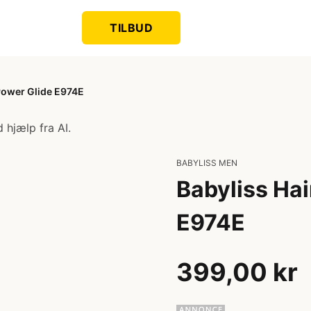
TILBUD
 Power Glide E974E
 hjælp fra AI.
BABYLISS MEN
Babyliss Hai
E974E
399,00 kr