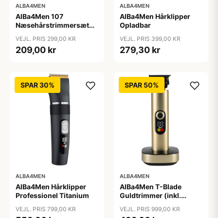
ALBA4MEN
ALBA4MEN
AlBa4Men 107
AlBa4Men Hårklipper
Næsehårstrimmersæt
Opladbar
Opladbar
VEJL. PRIS 299,00 KR
VEJL. PRIS 399,00 KR
209,00 kr
279,30 kr
SPAR 30%
SPAR 50%
ALBA4MEN
ALBA4MEN
AlBa4Men Hårklipper
AlBa4Men T-Blade
Professionel Titanium
Guldtrimmer (inkl.
Ladestander)
VEJL. PRIS 799,00 KR
VEJL. PRIS 999,00 KR