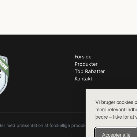
Forside
Produkter
Top Rabatter
Kontakt
Vi bruger cookies p
mere relevant indho
bedre – ikke for at 
r med præsentation af forskellige produkter fra diverse webshops. De
Accepter alle