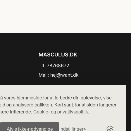
MASCULUS.DK
Tlf. 78768672
Mail:
hej@want.dk
Cookie- og privatlivspolitik
å vores hjemmeside for at forbedre din oplevelse, vise
ld og analysere trafikken. Kort sagt: for at siden fungerer
være irriterende.
Cookie- og privatlivspolitik.
r sælges ikke varer fra denne side - vi henviser til de shops,
Afvis ikke‑nødvendige
Indstillinger