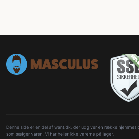
Denne side er en del af want.dk, der udgiver en række hjemmeside
som sælger varen. Vi har heller ikke varerne på lager.