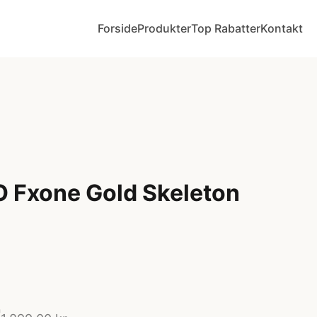
Forside
Produkter
Top Rabatter
Kontakt
O Fxone Gold Skeleton
r