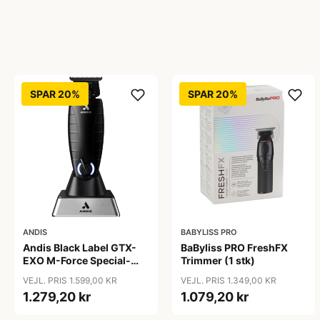
SPAR 20%
SPAR 20%
ANDIS
BABYLISS PRO
Andis Black Label GTX-
BaByliss PRO FreshFX
EXO M-Force Special-
Trimmer (1 stk)
Edition Cordless Li
VEJL. PRIS 1.599,00 KR
VEJL. PRIS 1.349,00 KR
Trimmer
1.279,20 kr
1.079,20 kr