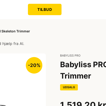
TILBUD
d Skeleton Trimmer
 hjælp fra AI.
BABYLISS PRO
Babyliss PR
-20%
Trimmer
UDSALG
1.519,20 k