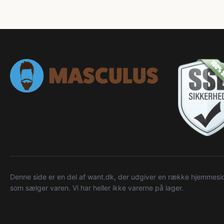
Denne side er en del af want.dk, der udgiver en række hjemmeside
som sælger varen. Vi har heller ikke varerne på lager.