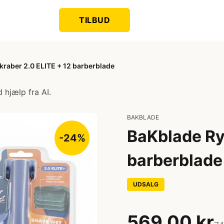
TILBUD
raber 2.0 ELITE + 12 barberblade
 hjælp fra AI.
BAKBLADE
BaKblade Ry
-24%
barberblade
UDSALG
569,00 kr