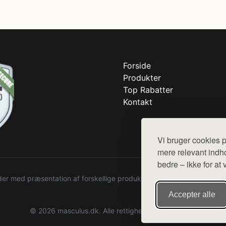
Forside
Produkter
Top Rabatter
Kontakt
Vi bruger cookies p
mere relevant indho
bedre – ikke for at 
r med præsentation af forskellige produkter fra diverse webshops. De
Accepter alle
© 2026 masculus.dk. Alle rettigheder forbeholdes.