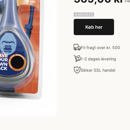
74
Køb her
Fri fragt over kr. 500
1-2 dages levering
Sikker SSL handel