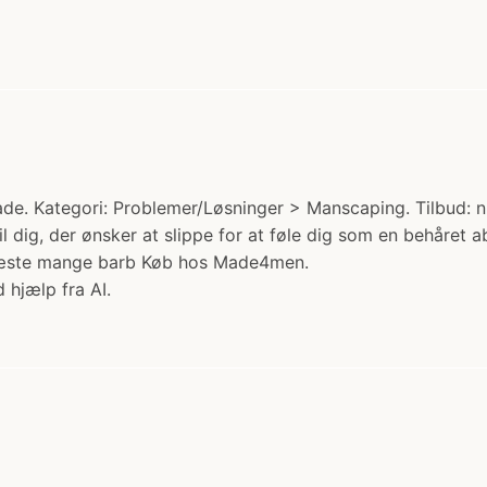
e. Kategori: Problemer/Løsninger > Manscaping. Tilbud: nu
l dig, der ønsker at slippe for at føle dig som en behåret a
e næste mange barb Køb hos Made4men.
 hjælp fra AI.