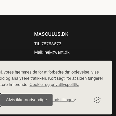
MASCULUS.DK
Tlf. 78768672
Mail:
hej@want.dk
Cookie- og privatlivspolitik
å vores hjemmeside for at forbedre din oplevelse, vise
ld og analysere trafikken. Kort sagt: for at siden fungerer
være irriterende.
Cookie- og privatlivspolitik.
r sælges ikke varer fra denne side - vi henviser til de shops,
Afvis ikke‑nødvendige
Indstillinger