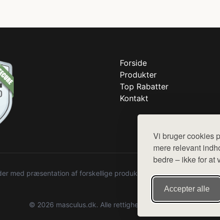
Forside
Produkter
Top Rabatter
Kontakt
Vi bruger cookies p
mere relevant indho
bedre – ikke for at 
r med præsentation af forskellige produkter fra diverse webshops. De
Accepter alle
© 2026 masculus.dk. Alle rettigheder forbeholdes.