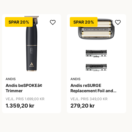
SPAR 20%
SPAR 20%
ANDIS
ANDIS
Andis beSPOKEâ¢
Andis reSURGE
Trimmer
Replacement Foil and
Cutters
VEJL. PRIS 1.699,00 KR
VEJL. PRIS 349,00 KR
1.359,20 kr
279,20 kr