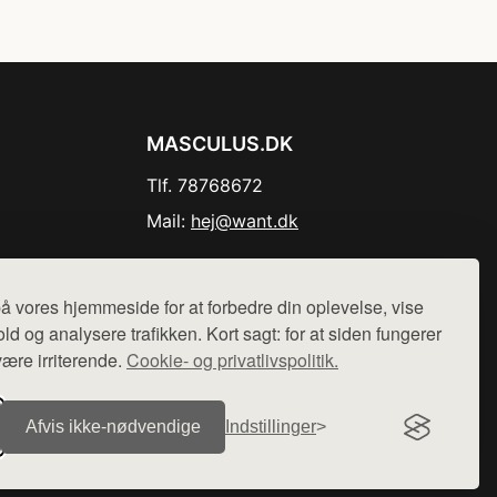
MASCULUS.DK
Tlf. 78768672
Mail:
hej@want.dk
Cookie- og privatlivspolitik
å vores hjemmeside for at forbedre din oplevelse, vise
ld og analysere trafikken. Kort sagt: for at siden fungerer
være irriterende.
Cookie- og privatlivspolitik.
r sælges ikke varer fra denne side - vi henviser til de shops,
Afvis ikke‑nødvendige
Indstillinger