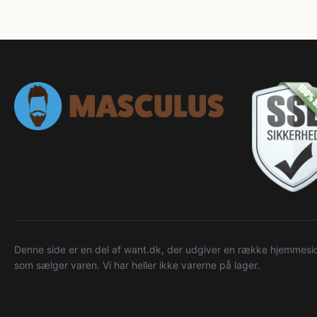
Denne side er en del af want.dk, der udgiver en række hjemmeside
som sælger varen. Vi har heller ikke varerne på lager.