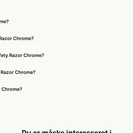
ome?
y Razor Chrome?
afety Razor Chrome?
ty Razor Chrome?
or Chrome?
Du er måske interesseret i