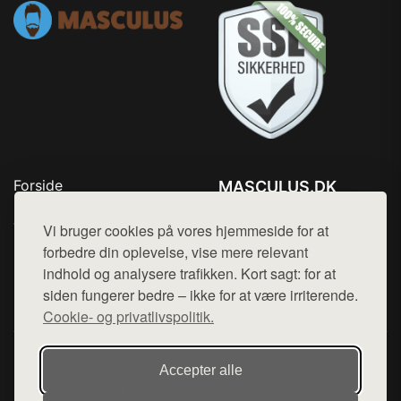
Forside
MASCULUS.DK
Produkter
Tlf. 78768672
Top Rabatter
Vi bruger cookies på vores hjemmeside for at
Mail:
hej@want.dk
Kontakt
forbedre din oplevelse, vise mere relevant
indhold og analysere trafikken. Kort sagt: for at
Cookie- og privatlivspolitik
siden fungerer bedre – ikke for at være irriterende.
Cookie- og privatlivspolitik.
Denne side er en del af want.dk, der udgiver en række
Accepter alle
hjemmesider med præsentation af forskellige produkter fra