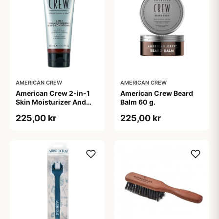
AMERICAN CREW
AMERICAN CREW
American Crew 2-in-1
American Crew Beard
Skin Moisturizer And
Balm 60 g.
Beard Conditioner (100
225,00 kr
225,00 kr
ml)