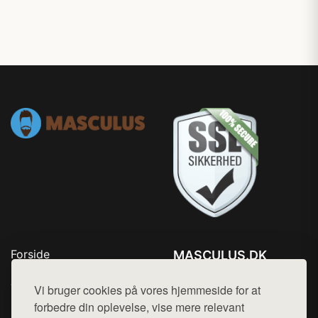
Forside
MASCULUS.DK
Produkter
Tlf. 78768672
Top Rabatter
Vi bruger cookies på vores hjemmeside for at
Mail:
hej@want.dk
Kontakt
forbedre din oplevelse, vise mere relevant