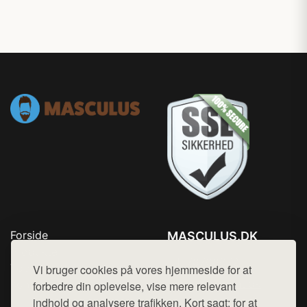
Forside
MASCULUS.DK
Produkter
Tlf. 78768672
Top Rabatter
Vi bruger cookies på vores hjemmeside for at
Mail:
hej@want.dk
Kontakt
forbedre din oplevelse, vise mere relevant
indhold og analysere trafikken. Kort sagt: for at