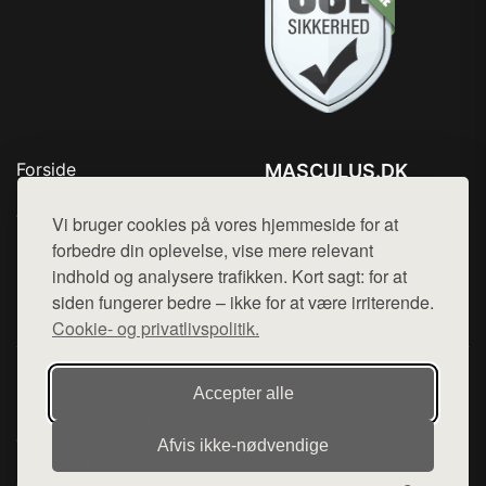
Forside
MASCULUS.DK
Produkter
Tlf. 78768672
Top Rabatter
Vi bruger cookies på vores hjemmeside for at
Mail:
hej@want.dk
Kontakt
forbedre din oplevelse, vise mere relevant
indhold og analysere trafikken. Kort sagt: for at
Cookie- og privatlivspolitik
siden fungerer bedre – ikke for at være irriterende.
Cookie- og privatlivspolitik.
Denne side er en del af want.dk, der udgiver en række
Accepter alle
hjemmesider med præsentation af forskellige produkter fra
diverse webshops. Der sælges ikke varer fra denne side - vi
Afvis ikke‑nødvendige
henviser til de shops, som sælger varen. Vi har heller ikke