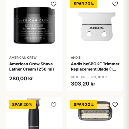
SPAR 20%
AMERICAN CREW
ANDIS
American Crew Shave
Andis beSPOKE Trimmer
Lather Cream (250 ml)
Replacement Blade (1
stk)
VEJL. PRIS 379,00 KR
280,00 kr
303,20 kr
SPAR 20%
SPAR 20%