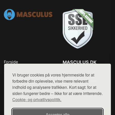
Forside
MASCULUS.DK
Produkter
Tlf. 78768672
Top Rabatter
Vi bruger cookies på vores hjemmeside for at
Mail:
hej@want.dk
Kontakt
forbedre din oplevelse, vise mere relevant
indhold og analysere trafikken. Kort sagt: for at
Cookie- og privatlivspolitik
siden fungerer bedre – ikke for at være irriterende.
Cookie- og privatlivspolitik.
Denne side er en del af want.dk, der udgiver en række
Accepter alle