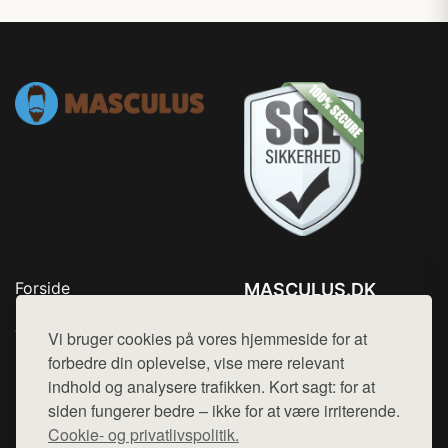
Forside
MASCULUS.DK
Produkter
Tlf. 78768672
Top Rabatter
Vi bruger cookies på vores hjemmeside for at
Mail:
hej@want.dk
Kontakt
forbedre din oplevelse, vise mere relevant
indhold og analysere trafikken. Kort sagt: for at
Cookie- og privatlivspolitik
siden fungerer bedre – ikke for at være irriterende.
Cookie- og privatlivspolitik.