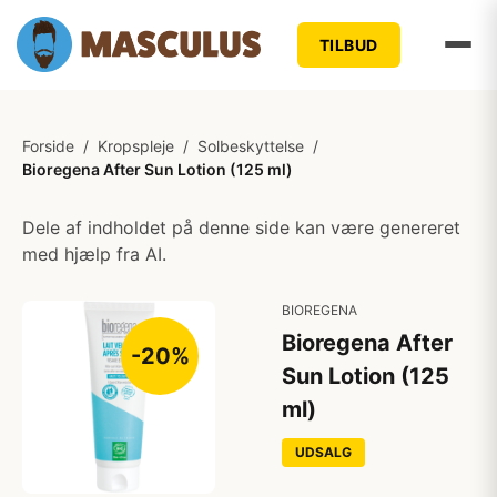
TILBUD
Forside
/
Kropspleje
/
Solbeskyttelse
/
Bioregena After Sun Lotion (125 ml)
Dele af indholdet på denne side kan være genereret
med hjælp fra AI.
BIOREGENA
Bioregena After
-20%
Sun Lotion (125
ml)
UDSALG