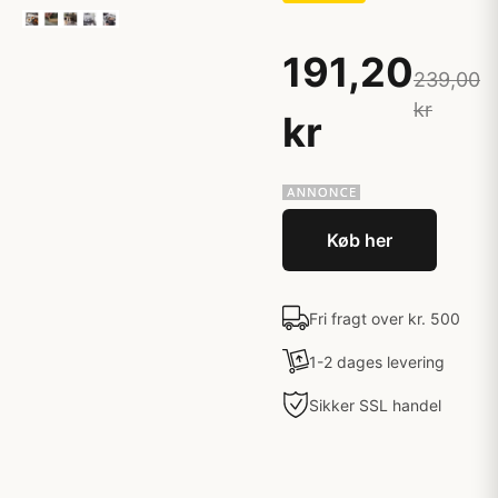
191,20
239,00
kr
kr
Køb her
Fri fragt over kr. 500
1-2 dages levering
Sikker SSL handel