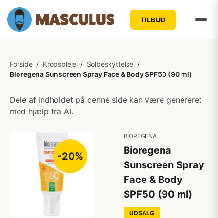
TILBUD
Forside
/
Kropspleje
/
Solbeskyttelse
/
Bioregena Sunscreen Spray Face & Body SPF50 (90 ml)
Dele af indholdet på denne side kan være genereret
med hjælp fra AI.
BIOREGENA
Bioregena
-20%
Sunscreen Spray
Face & Body
SPF50 (90 ml)
UDSALG