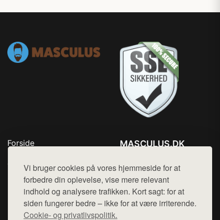
Forside
MASCULUS.DK
Produkter
Tlf. 78768672
Top Rabatter
Vi bruger cookies på vores hjemmeside for at
Mail:
hej@want.dk
Kontakt
forbedre din oplevelse, vise mere relevant
indhold og analysere trafikken. Kort sagt: for at
Cookie- og privatlivspolitik
siden fungerer bedre – ikke for at være irriterende.
Cookie- og privatlivspolitik.