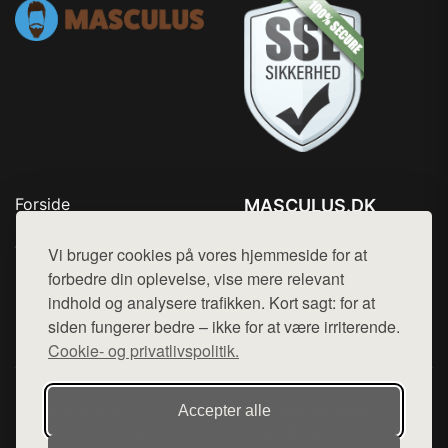
Forside
MASCULUS.DK
Produkter
Tlf. 78768672
Top Rabatter
Vi bruger cookies på vores hjemmeside for at
Mail:
hej@want.dk
Kontakt
forbedre din oplevelse, vise mere relevant
indhold og analysere trafikken. Kort sagt: for at
Cookie- og privatlivspolitik
siden fungerer bedre – ikke for at være irriterende.
Cookie- og privatlivspolitik.
Denne side er en del af want.dk, der udgiver en række
Accepter alle
hjemmesider med præsentation af forskellige produkter fra