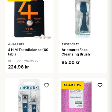
4 HIM & HER
ARISTOCRAT
4 HIM TestoBalance (60
Aristocrat Face
tabl)
Cleansing Brush
VEJL. PRIS 299,95 KR
85,00 kr
224,96 kr
SPAR 10%