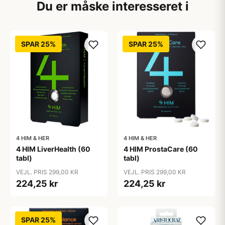
Du er måske interesseret i
SPAR 25%
SPAR 25%
4 HIM & HER
4 HIM & HER
4 HIM LiverHealth (60
4 HIM ProstaCare (60
tabl)
tabl)
VEJL. PRIS 299,00 KR
VEJL. PRIS 299,00 KR
224,25 kr
224,25 kr
SPAR 25%