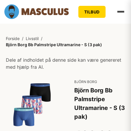
TILBUD
Forside
/
Livsstil
/
Björn Borg Bb Palmstripe Ultramarine - S (3 pak)
Dele af indholdet på denne side kan være genereret
med hjælp fra AI.
BJÖRN BORG
Björn Borg Bb
Palmstripe
Ultramarine - S (3
pak)