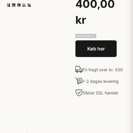
400,00
kr
Køb her
Fri fragt over kr. 500
1-2 dages levering
Sikker SSL handel