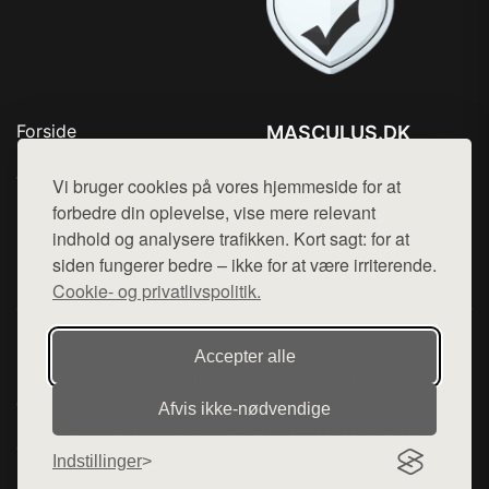
Forside
MASCULUS.DK
Produkter
Tlf. 78768672
Top Rabatter
Vi bruger cookies på vores hjemmeside for at
Mail:
hej@want.dk
Kontakt
forbedre din oplevelse, vise mere relevant
indhold og analysere trafikken. Kort sagt: for at
Cookie- og privatlivspolitik
siden fungerer bedre – ikke for at være irriterende.
Cookie- og privatlivspolitik.
Denne side er en del af want.dk, der udgiver en række
Accepter alle
hjemmesider med præsentation af forskellige produkter fra
diverse webshops. Der sælges ikke varer fra denne side - vi
Afvis ikke‑nødvendige
henviser til de shops, som sælger varen. Vi har heller ikke
varerne på lager.
Indstillinger