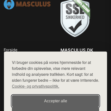
Forside
MASCULUS.DK
Produkter
Tlf. 78768672
Top Rabatter
Vi bruger cookies på vores hjemmeside for at
Mail:
hej@want.dk
Kontakt
forbedre din oplevelse, vise mere relevant
indhold og analysere trafikken. Kort sagt: for at
Cookie- og privatlivspolitik
siden fungerer bedre – ikke for at være irriterende.
Cookie- og privatlivspolitik.
Denne side er en del af want.dk, der udgiver en række
Accepter alle
hjemmesider med præsentation af forskellige produkter fra