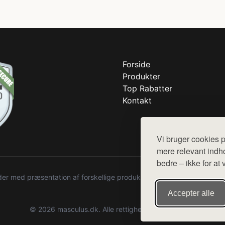
Forside
Produkter
Top Rabatter
Kontakt
Vi bruger cookies p
mere relevant indho
bedre – ikke for at 
r med præsentation af forskellige produkter fra diverse webshops. De
Accepter alle
© 2026 masculus.dk. Alle rettigheder forbeholdes.