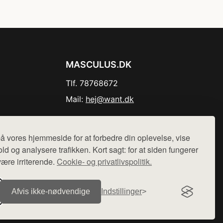
MASCULUS.DK
Tlf. 78768672
Mail:
hej@want.dk
Cookie- og privatlivspolitik
å vores hjemmeside for at forbedre din oplevelse, vise
ld og analysere trafikken. Kort sagt: for at siden fungerer
være irriterende.
Cookie- og privatlivspolitik.
r sælges ikke varer fra denne side - vi henviser til de shops,
Afvis ikke‑nødvendige
Indstillinger