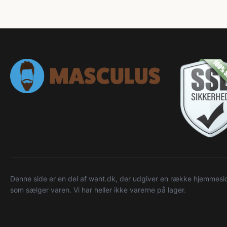
Denne side er en del af want.dk, der udgiver en række hjemmeside
som sælger varen. Vi har heller ikke varerne på lager.