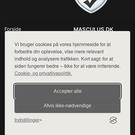
Forside
MASCULUS.DK
Produkter
Tlf. 78768672
Top Rabatter
Vi bruger cookies på vores hjemmeside for at
Mail:
hej@want.dk
Kontakt
forbedre din oplevelse, vise mere relevant
indhold og analysere trafikken. Kort sagt: for at
Cookie- og privatlivspolitik
siden fungerer bedre – ikke for at være irriterende.
Cookie- og privatlivspolitik.
Denne side er en del af want.dk, der udgiver en række
Accepter alle
hjemmesider med præsentation af forskellige produkter fra
diverse webshops. Der sælges ikke varer fra denne side - vi
Afvis ikke‑nødvendige
henviser til de shops, som sælger varen. Vi har heller ikke
varerne på lager.
Indstillinger
© 2026 masculus.dk. Alle rettigheder forbeholdes.