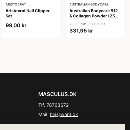
ARISTOCRAT
AUSTRALIAN BODYCARE
Aristocrat Nail Clipper
Australian Bodycare B12
Set
& Collagen Powder (250
g)
VEJL. PRIS 369,95 KR
99,00 kr
331,95 kr
MASCULUS.DK
Tlf. 78768672
Mail:
hej@want.dk
Cookie- og privatlivspolitik