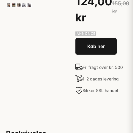
124,00
155,00
kr
kr
Køb her
Fri fragt over kr. 500
1-2 dages levering
Sikker SSL handel