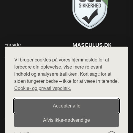
Forside
MASCULUS.DK
Produkter
Tlf. 78768672
Top Rabatter
Vi bruger cookies på vores hjemmeside for at
Mail:
hej@want.dk
Kontakt
forbedre din oplevelse, vise mere relevant
indhold og analysere trafikken. Kort sagt: for at
Cookie- og privatlivspolitik
siden fungerer bedre – ikke for at være irriterende.
Cookie- og privatlivspolitik.
Denne side er en del af want.dk, der udgiver en række
Accepter alle
hjemmesider med præsentation af forskellige produkter fra
diverse webshops. Der sælges ikke varer fra denne side - vi
Afvis ikke‑nødvendige
henviser til de shops, som sælger varen. Vi har heller ikke
varerne på lager.