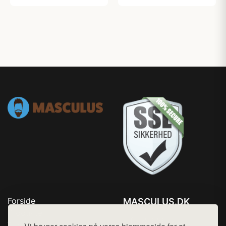
Forside
MASCULUS.DK
Produkter
Tlf. 78768672
Top Rabatter