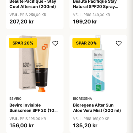
Beauté Pacifique - Stay
Beauté Pacifique Stay
Cool Aftersun (200ml)
Natural SPF20 Spray
(200 ml)
VEJL. PRIS 259,00 KR
VEJL. PRIS 249,00 KR
207,20 kr
199,20 kr
SPAR 20%
SPAR 20%
BEVIRO
BIOREGENA
Beviro Invisible
Bioregena After Sun
Sunscreen SPF 30 (100
Aloe Vera Mist (200 ml)
ml)
VEJL. PRIS 195,00 KR
VEJL. PRIS 169,00 KR
156,00 kr
135,20 kr