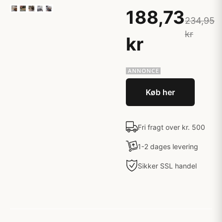
188,73
234,95
kr
kr
Køb her
Fri fragt over kr. 500
1-2 dages levering
Sikker SSL handel