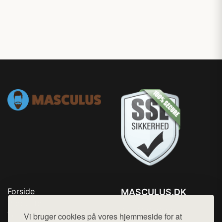
Forside
MASCULUS.DK
Produkter
Tlf. 78768672
Top Rabatter
Vi bruger cookies på vores hjemmeside for at