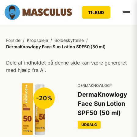
TILBUD
Forside
/
Kropspleje
/
Solbeskyttelse
/
DermaKnowlogy Face Sun Lotion SPF50 (50 ml)
Dele af indholdet på denne side kan være genereret
med hjælp fra AI.
DERMAKNOWLOGY
DermaKnowlogy
-20%
Face Sun Lotion
SPF50 (50 ml)
UDSALG