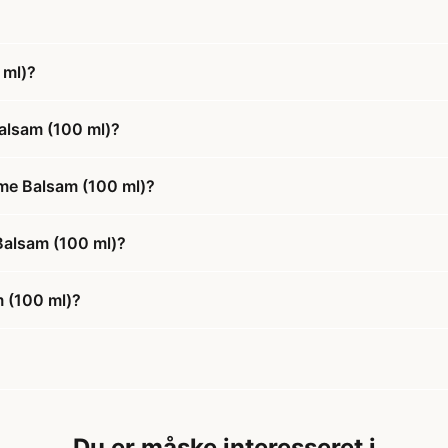
 ml)?
alsam (100 ml)?
eme Balsam (100 ml)?
 Balsam (100 ml)?
m (100 ml)?
Du er måske interesseret i