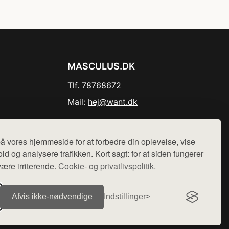
MASCULUS.DK
Tlf. 78768672
Mail:
hej@want.dk
Cookie- og privatlivspolitik
å vores hjemmeside for at forbedre din oplevelse, vise
ld og analysere trafikken. Kort sagt: for at siden fungerer
være irriterende.
Cookie- og privatlivspolitik.
r sælges ikke varer fra denne side - vi henviser til de shops,
Afvis ikke‑nødvendige
Indstillinger