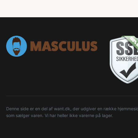
Denne side er en del af want.dk, der udgiver en række hjemmeside
som sælger varen. Vi har heller ikke varerne på lager.