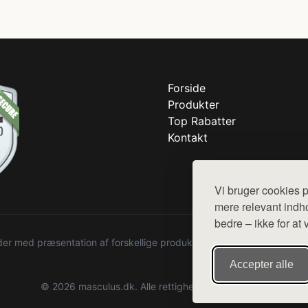
Forside
Produkter
Top Rabatter
Kontakt
Vi bruger cookies p
mere relevant indho
bedre – ikke for at 
r med præsentation af forskellige produkter fra diverse webshops. De
Accepter alle
© 2026 masculus.dk. Alle rettigheder forbeholdes.