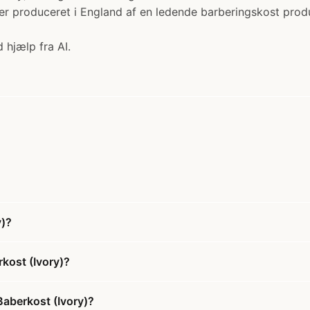
 produceret i England af en ledende barberingskost produce
 hjælp fra AI.
y)?
rkost (Ivory)?
 Baberkost (Ivory)?