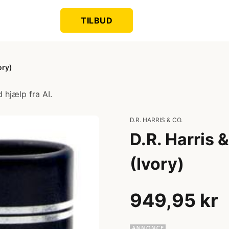
TILBUD
ory)
 hjælp fra AI.
D.R. HARRIS & CO.
D.R. Harris 
(Ivory)
949,95 kr