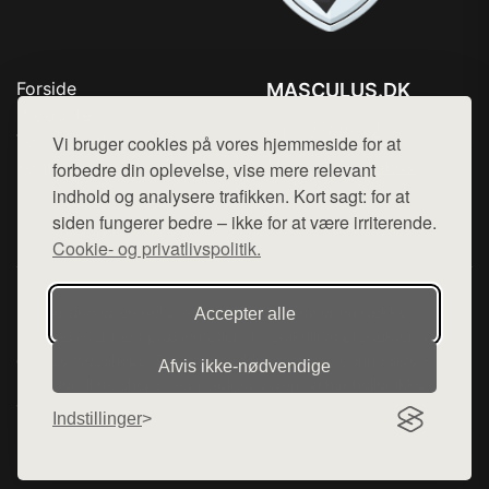
Forside
MASCULUS.DK
Produkter
Tlf. 78768672
Top Rabatter
Vi bruger cookies på vores hjemmeside for at
Mail:
hej@want.dk
Kontakt
forbedre din oplevelse, vise mere relevant
indhold og analysere trafikken. Kort sagt: for at
Cookie- og privatlivspolitik
siden fungerer bedre – ikke for at være irriterende.
Cookie- og privatlivspolitik.
Denne side er en del af want.dk, der udgiver en række
Accepter alle
hjemmesider med præsentation af forskellige produkter fra
diverse webshops. Der sælges ikke varer fra denne side - vi
Afvis ikke‑nødvendige
henviser til de shops, som sælger varen. Vi har heller ikke
varerne på lager.
Indstillinger
© 2026 masculus.dk. Alle rettigheder forbeholdes.