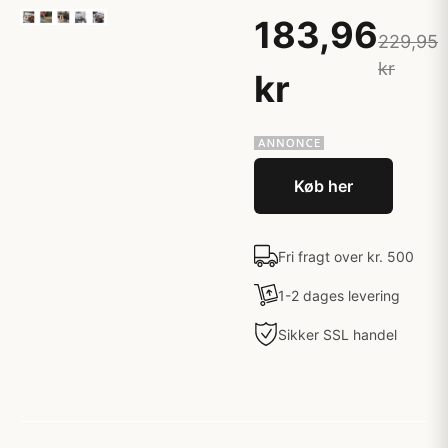
183,96
229,95
kr
kr
Køb her
Fri fragt over kr. 500
1-2 dages levering
Sikker SSL handel