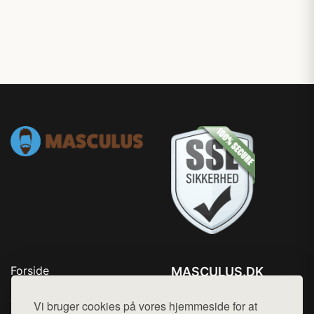
Forside
MASCULUS.DK
Produkter
Tlf. 78768672
Top Rabatter
Vi bruger cookies på vores hjemmeside for at