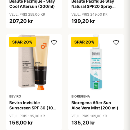
Beauté Pacifique - Stay
Beauté Pacifique Stay
Cool Aftersun (200ml)
Natural SPF20 Spray
(200 ml)
VEJL. PRIS 259,00 KR
VEJL. PRIS 249,00 KR
207,20 kr
199,20 kr
SPAR 20%
SPAR 20%
BEVIRO
BIOREGENA
Beviro Invisible
Bioregena After Sun
Sunscreen SPF 30 (100
Aloe Vera Mist (200 ml)
ml)
VEJL. PRIS 195,00 KR
VEJL. PRIS 169,00 KR
156,00 kr
135,20 kr