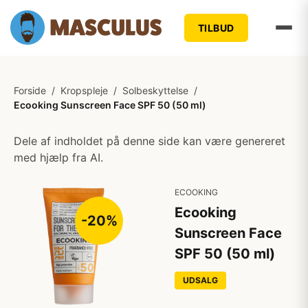
TILBUD
Forside
/
Kropspleje
/
Solbeskyttelse
/
Ecooking Sunscreen Face SPF 50 (50 ml)
Dele af indholdet på denne side kan være genereret
med hjælp fra AI.
ECOOKING
Ecooking
-20%
Sunscreen Face
SPF 50 (50 ml)
UDSALG