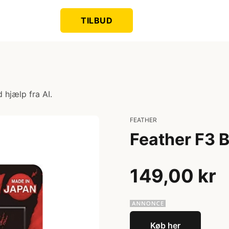
TILBUD
 hjælp fra AI.
FEATHER
Feather F3 B
149,00 kr
Køb her