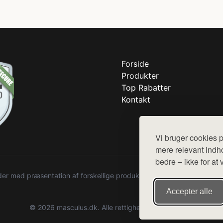
Forside
Produkter
Top Rabatter
Kontakt
Vi bruger cookies p
mere relevant indho
bedre – ikke for at 
r med præsentation af forskellige produkter fra diverse webshops. De
Accepter alle
© 2026 masculus.dk. Alle rettigheder forbeholdes.