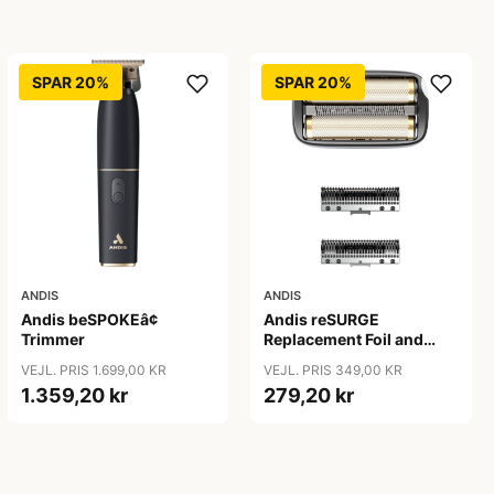
SPAR 20%
SPAR 20%
ANDIS
ANDIS
Andis beSPOKEâ¢
Andis reSURGE
Trimmer
Replacement Foil and
Cutters
VEJL. PRIS 1.699,00 KR
VEJL. PRIS 349,00 KR
1.359,20 kr
279,20 kr