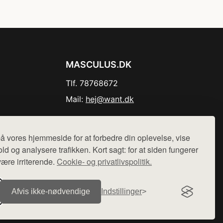
MASCULUS.DK
Tlf. 78768672
Mail:
hej@want.dk
Cookie- og privatlivspolitik
å vores hjemmeside for at forbedre din oplevelse, vise
ld og analysere trafikken. Kort sagt: for at siden fungerer
være irriterende.
Cookie- og privatlivspolitik.
r sælges ikke varer fra denne side - vi henviser til de shops,
Afvis ikke‑nødvendige
Indstillinger