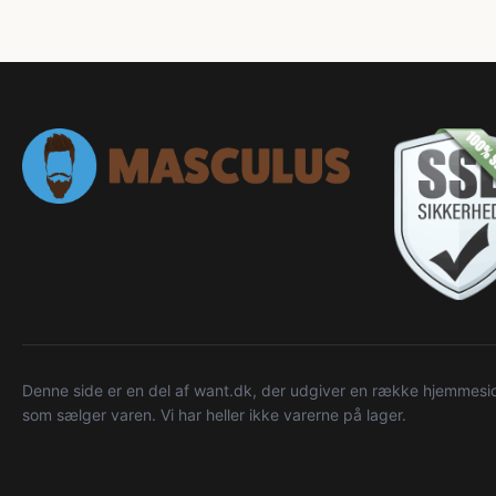
Denne side er en del af want.dk, der udgiver en række hjemmeside
som sælger varen. Vi har heller ikke varerne på lager.