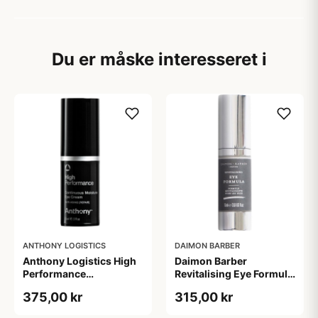
Du er måske interesseret i
ANTHONY LOGISTICS
DAIMON BARBER
Anthony Logistics High
Daimon Barber
Performance
Revitalising Eye Formula
Continuous Moist Eye
(15 ml)
375,00 kr
315,00 kr
Cream (15 ml)