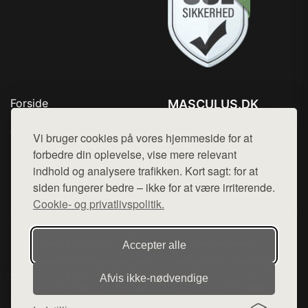
Forside
MASCULUS.DK
Produkter
Tlf. 78768672
Top Rabatter
Vi bruger cookies på vores hjemmeside for at
Mail:
hej@want.dk
Kontakt
forbedre din oplevelse, vise mere relevant
indhold og analysere trafikken. Kort sagt: for at
Cookie- og privatlivspolitik
siden fungerer bedre – ikke for at være irriterende.
Cookie- og privatlivspolitik.
Denne side er en del af want.dk, der udgiver en række
Accepter alle
hjemmesider med præsentation af forskellige produkter fra
diverse webshops. Der sælges ikke varer fra denne side - vi
Afvis ikke‑nødvendige
henviser til de shops, som sælger varen. Vi har heller ikke
varerne på lager.