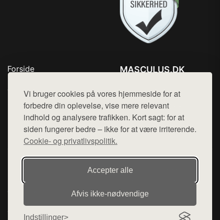
Forside
MASCULUS.DK
Produkter
Tlf. 78768672
Top Rabatter
Vi bruger cookies på vores hjemmeside for at
Mail:
hej@want.dk
Kontakt
forbedre din oplevelse, vise mere relevant
indhold og analysere trafikken. Kort sagt: for at
Cookie- og privatlivspolitik
siden fungerer bedre – ikke for at være irriterende.
Cookie- og privatlivspolitik.
Denne side er en del af want.dk, der udgiver en række
Accepter alle
hjemmesider med præsentation af forskellige produkter fra
diverse webshops. Der sælges ikke varer fra denne side - vi
Afvis ikke‑nødvendige
henviser til de shops, som sælger varen. Vi har heller ikke
varerne på lager.
Indstillinger