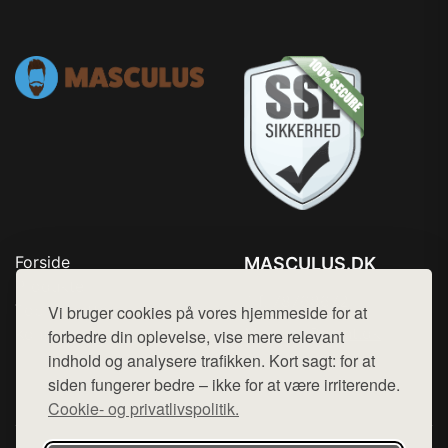
Forside
MASCULUS.DK
Produkter
Tlf. 78768672
Top Rabatter
Vi bruger cookies på vores hjemmeside for at
Mail:
hej@want.dk
Kontakt
forbedre din oplevelse, vise mere relevant
indhold og analysere trafikken. Kort sagt: for at
Cookie- og privatlivspolitik
siden fungerer bedre – ikke for at være irriterende.
Cookie- og privatlivspolitik.