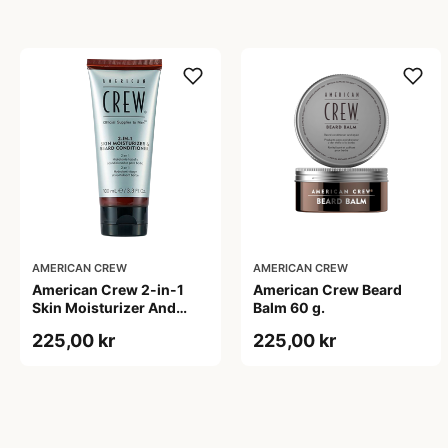
AMERICAN CREW
AMERICAN CREW
American Crew 2-in-1
American Crew Beard
Skin Moisturizer And
Balm 60 g.
Beard Conditioner (100
225,00 kr
225,00 kr
ml)