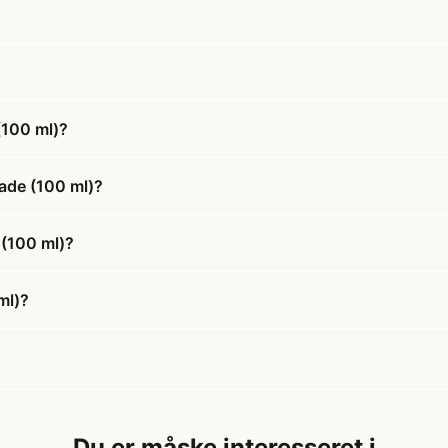
(100 ml)?
ade (100 ml)?
 (100 ml)?
ml)?
Du er måske interesseret i