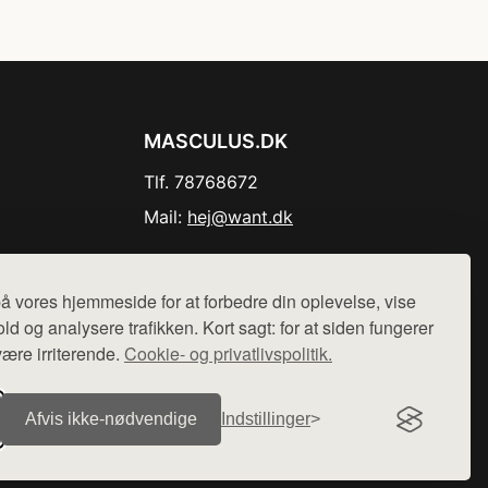
MASCULUS.DK
Tlf. 78768672
Mail:
hej@want.dk
Cookie- og privatlivspolitik
å vores hjemmeside for at forbedre din oplevelse, vise
ld og analysere trafikken. Kort sagt: for at siden fungerer
være irriterende.
Cookie- og privatlivspolitik.
r sælges ikke varer fra denne side - vi henviser til de shops,
Afvis ikke‑nødvendige
Indstillinger