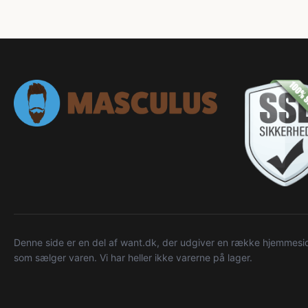
Denne side er en del af want.dk, der udgiver en række hjemmeside
som sælger varen. Vi har heller ikke varerne på lager.