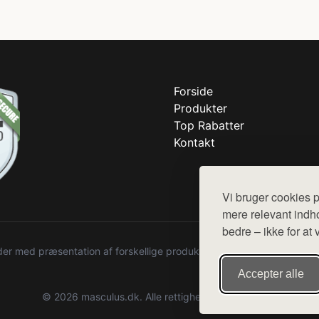
Forside
Produkter
Top Rabatter
Kontakt
Vi bruger cookies p
mere relevant indho
bedre – ikke for at 
r med præsentation af forskellige produkter fra diverse webshops. De
Accepter alle
© 2026 masculus.dk. Alle rettigheder forbeholdes.