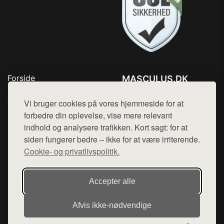
Forside
MASCULUS.DK
Produkter
Tlf. 78768672
Top Rabatter
Vi bruger cookies på vores hjemmeside for at
Mail:
hej@want.dk
Kontakt
forbedre din oplevelse, vise mere relevant
indhold og analysere trafikken. Kort sagt: for at
Cookie- og privatlivspolitik
siden fungerer bedre – ikke for at være irriterende.
Cookie- og privatlivspolitik.
Denne side er en del af want.dk, der udgiver en række
Accepter alle
hjemmesider med præsentation af forskellige produkter fra
diverse webshops. Der sælges ikke varer fra denne side - vi
Afvis ikke‑nødvendige
henviser til de shops, som sælger varen. Vi har heller ikke